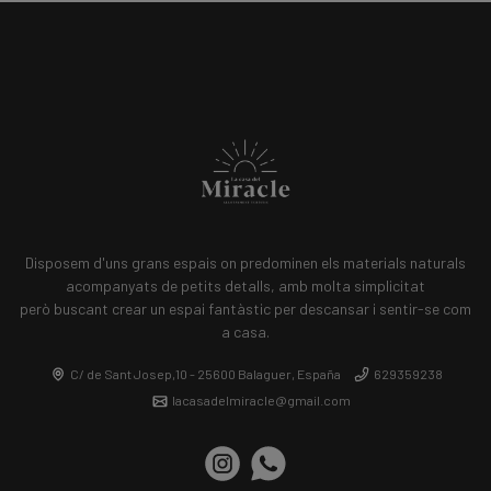
Disposem d'uns grans espais on predominen els materials naturals
acompanyats de petits detalls, amb molta simplicitat
però buscant crear un espai fantàstic per descansar i sentir-se com
a casa.
C/ de Sant Josep,10 - 25600 Balaguer, España
629359238
lacasadelmiracle@gmail.com