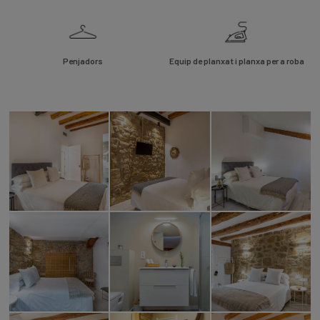
Penjadors
Equip de planxat i planxa per a roba