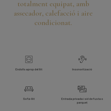
totalment equipat, amb
assecador, calefacció i aire
condicionat.
Endolls aprop del llit
Insonorització
Sofà-llit
Entrada privada i sòl de fusta o
parquet