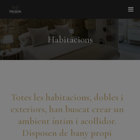
Habitacions
Totes les habitacions, dobles i
exteriors, han buscat crear un
ambient íntim i acollidor.
Disposen de bany propi