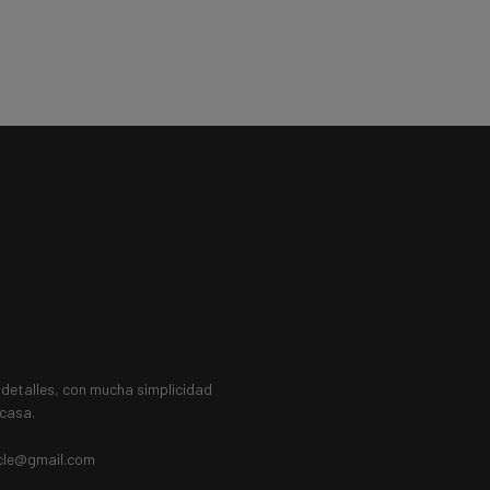
etalles, con mucha simplicidad
 casa.
cle@gmail.com