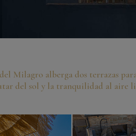
del Milagro alberga dos terrazas par
utar del sol y la tranquilidad al aire l