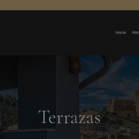
Inicio
His
Terrazas