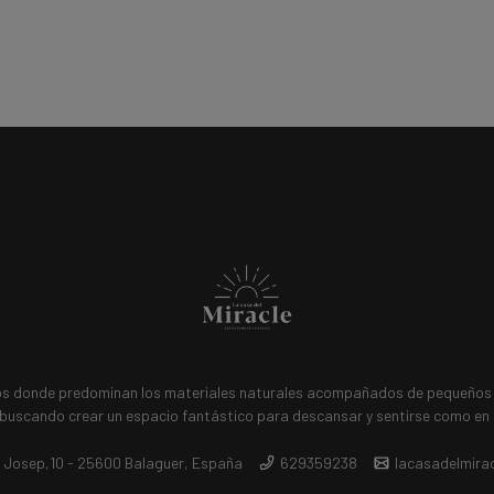
s donde predominan los materiales naturales acompañados de pequeños d
buscando crear un espacio fantástico para descansar y sentirse como en
 Josep,10 - 25600 Balaguer, España
629359238
lacasadelmira