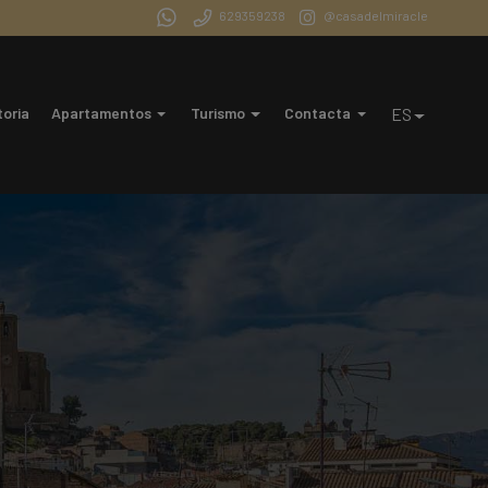
629359238
@casadelmiracle
toria
Apartamentos
Turismo
Contacta
ES