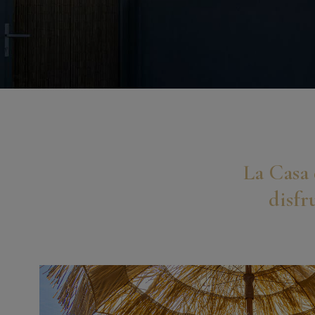
La Casa 
disfr