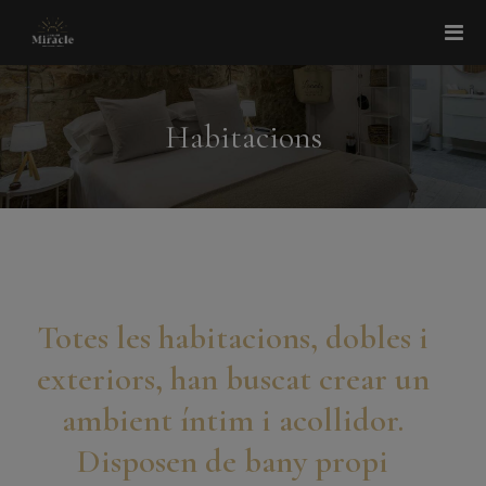
Habitacions
Totes les habitacions, dobles i
exteriors, han buscat crear un
ambient íntim i acollidor.
Disposen de bany propi