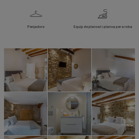
Penjadors
Equip de planxat i planxa per a roba