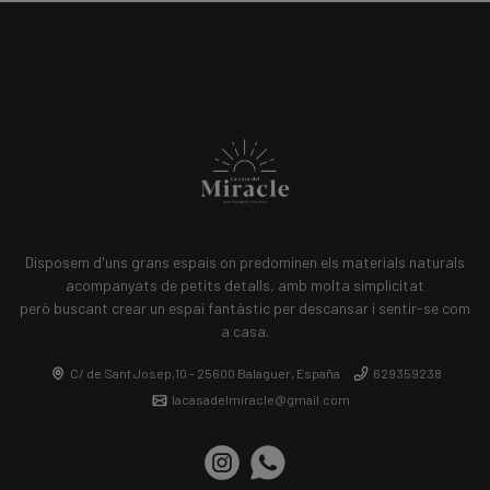
Disposem d'uns grans espais on predominen els materials naturals
acompanyats de petits detalls, amb molta simplicitat
però buscant crear un espai fantàstic per descansar i sentir-se com
a casa.
C/ de Sant Josep,10 - 25600 Balaguer, España
629359238
lacasadelmiracle@gmail.com