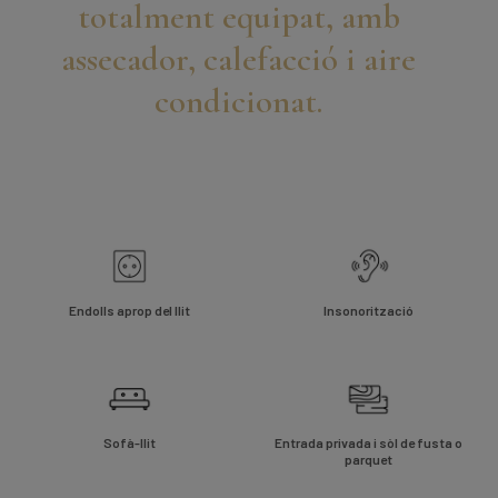
totalment equipat, amb
assecador, calefacció i aire
condicionat.
Endolls aprop del llit
Insonorització
Sofà-llit
Entrada privada i sòl de fusta o
parquet